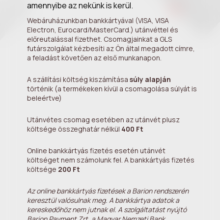
amennyibe az nekünk is kerül.
Webáruházunkban bankkártyával (VISA, VISA
Electron, Eurocard/MasterCard.) utánvéttel és
előreutalással fizethet. Csomagjainkat a GLS
futárszolgálat kézbesíti az Ön által megadott címre,
a feladást követően az első munkanapon.
A szállítási költség kiszámítása
súly alapján
történik (a termékeken kívül a csomagolása súlyát is
beleértve)
Utánvétes csomag esetében az utánvét plusz
költsége összeghatár nélkül
400 Ft
Online bankkártyás fizetés esetén utánvét
költséget nem számolunk fel. A bankkártyás fizetés
költsége
200 Ft
Az online bankkártyás fizetések a Barion rendszerén
keresztül valósulnak meg. A bankkártya adatok a
kereskedőhöz nem jutnak el. A szolgáltatást nyújtó
Barion Payment Zrt. a Magyar Nemzeti Bank