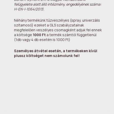
felügyelete alatt álló intézmény, engedélyének száma:
H-EN-I-1064/2013.
Néhány termékünk tűzveszélyes (spray, univerzális
szitamosó) ezeket a GLS szabályzatainak
megfelelően veszélyes csomagként adjuk fel ennek
a költsége
1000 Ft
a termék számtól függetlenül
(1db vagy 4 db esetén is 1000 Ft)
Személyes átvétel esetén, a termékeken kívül
plussz költséget nem számolunk fel!