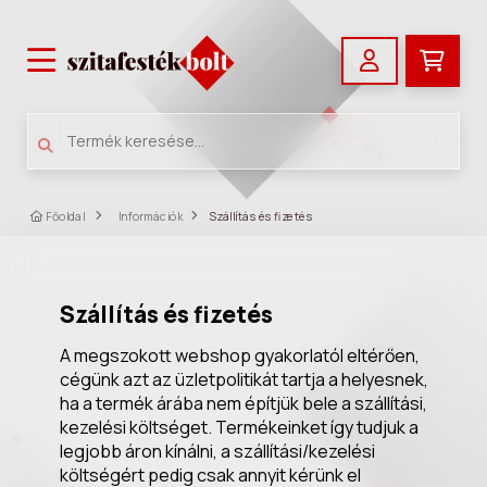
Főoldal
Információk
Szállítás és fizetés
Szállítás és fizetés
A megszokott webshop gyakorlatól eltérően,
cégünk azt az üzletpolitikát tartja a helyesnek,
ha a termék árába nem építjük bele a szállítási,
kezelési költséget. Termékeinket így tudjuk a
legjobb áron kínálni, a szállítási/kezelési
költségért pedig csak annyit kérünk el