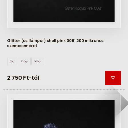
Glitter (csillámpor) shell pink 008' 200 mikronos
szemcseméret
50g
200gr
500gr
2 750 Ft-tól