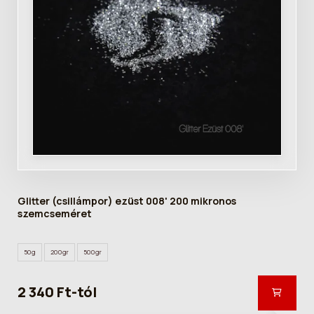
Glitter (csillámpor) ezüst 008' 200 mikronos
szemcseméret
50g
200gr
500gr
2 340 Ft-tól