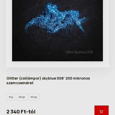
Glitter (csillámpor) skyblue 008' 200 mikronos
szemcseméret
50g
200gr
500gr
2 340 Ft-tól