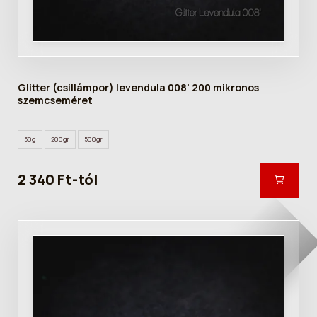
Glitter (csillámpor) levendula 008' 200 mikronos
szemcseméret
50g
200gr
500gr
2 340 Ft-tól