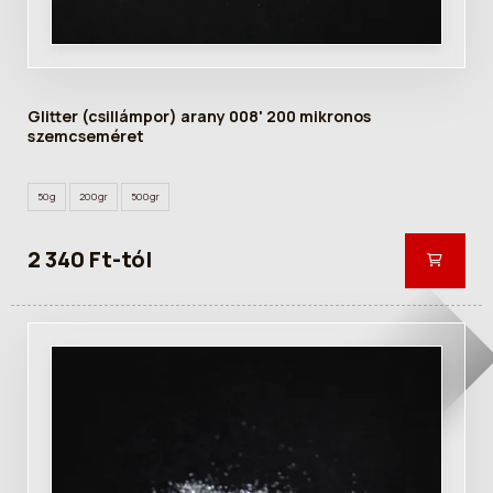
Glitter (csillámpor) arany 008' 200 mikronos
szemcseméret
50g
200gr
500gr
2 340 Ft-tól