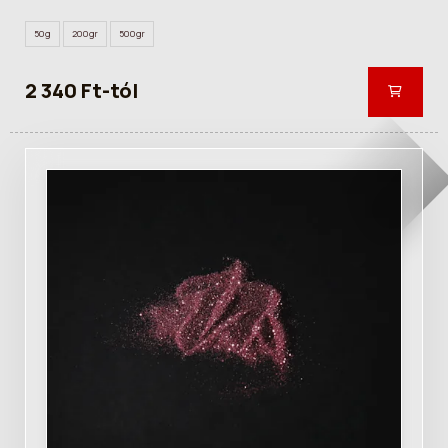
50g
200gr
500gr
2 340 Ft-tól