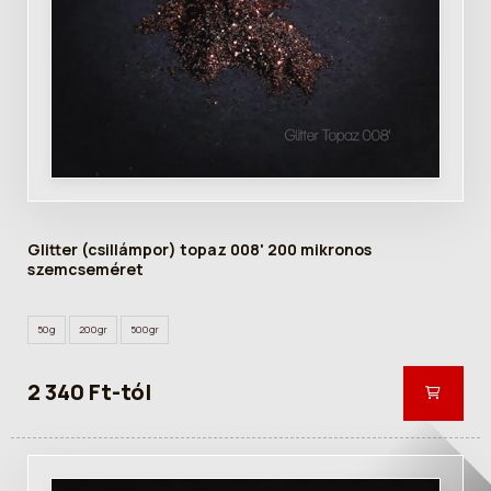
Glitter (csillámpor) topaz 008' 200 mikronos
szemcseméret
50g
200gr
500gr
2 340 Ft-tól