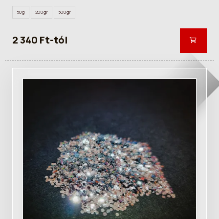
50g
200gr
500gr
2 340 Ft-tól