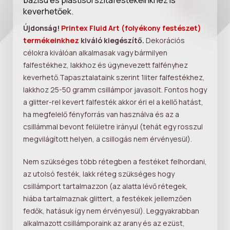
keverhetőek.
Újdonság!
Printex Fluid Art (folyékony festészet)
termékeinkhez
kiváló kiegészítő.
Dekorációs
célokra kiválóan alkalmasak vagy bármilyen
falfestékhez, lakkhoz és úgynevezett falfényhez
keverhető.Tapasztalataink szerint 1liter falfestékhez,
lakkhoz 25-50 gramm csillámpor javasolt. Fontos hogy
a glitter-rel kevert falfesték akkor éri el a kellő hatást,
ha megfelelő fényforrás van használva és az a
csillámmal bevont felületre irányul (tehát egy rosszul
megvilágított helyen, a csillogás nem érvényesül).
Nem szükséges több rétegben a festéket felhordani,
az utolsó festék, lakk réteg szükséges hogy
csillámport tartalmazzon (az alatta lévő rétegek,
hiába tartalmaznak glittert, a festékek jellemzően
fedők, hatásuk így nem érvényesül). Leggyakrabban
alkalmazott csillámporaink az arany és az ezüst,