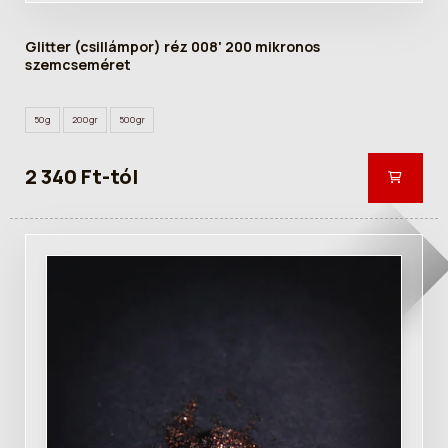
Glitter (csillámpor) réz 008' 200 mikronos
szemcseméret
50g
200gr
500gr
2 340 Ft-tól