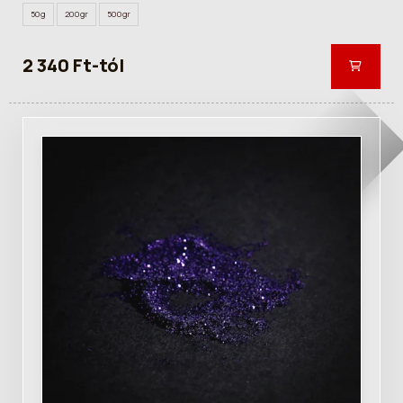
50g
200gr
500gr
2 340 Ft-tól