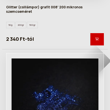
Glitter (csillámpor) grafit 008' 200 mikronos
szemcseméret
50g
200gr
500gr
2 340 Ft-tól