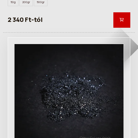
50g
200gr
500gr
2 340 Ft-tól