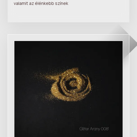
valamit az élénkebb színek