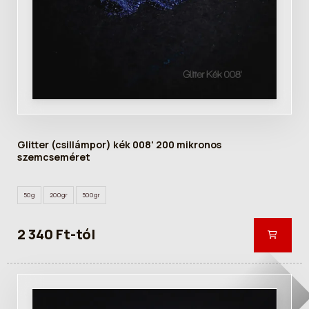
Glitter (csillámpor) kék 008' 200 mikronos
szemcseméret
50g
200gr
500gr
2 340 Ft-tól