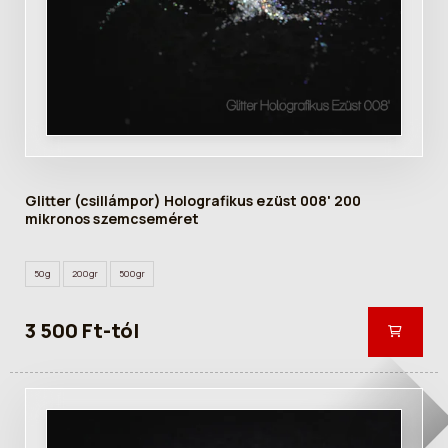
Glitter (csillámpor) Holografikus ezüst 008' 200
mikronos szemcseméret
50g
200gr
500gr
3 500 Ft-tól