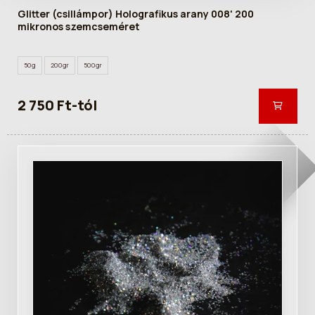
Glitter (csillámpor) Holografikus arany 008' 200
mikronos szemcseméret
50g
200gr
500gr
2 750 Ft-tól