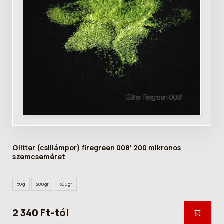
Glitter (csillámpor) firegreen 008' 200 mikronos
szemcseméret
50g
200gr
500gr
2 340 Ft-tól