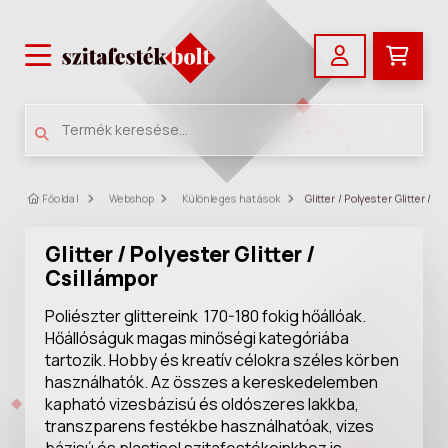
Főoldal
Webshop
Különleges hatások
Glitter / Polyester Glitter / C
Glitter / Polyester Glitter /
Csillámpor
Poliészter glittereink 170-180 fokig hőállóak.
Hőállóságuk magas minőségi kategóriába
tartozik. Hobby és kreatív célokra széles körben
használhatók. Az összes a kereskedelemben
kapható vizesbázisú és oldószeres lakkba,
transzparens festékbe használhatóak, vizes
bázisú és plastisol szitafestékeinkhez is