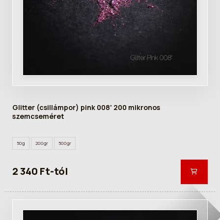
Glitter (csillámpor) pink 008' 200 mikronos
szemcseméret
50g
200gr
500gr
2 340 Ft-tól