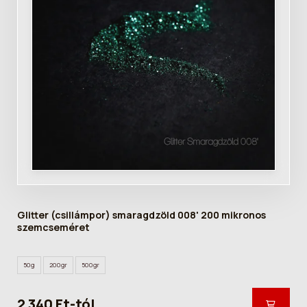
Glitter (csillámpor) smaragdzöld 008' 200 mikronos
szemcseméret
50g
200gr
500gr
2 340 Ft-tól