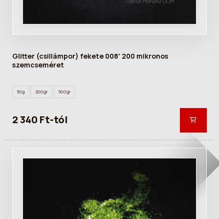
Glitter (csillámpor) fekete 008' 200 mikronos
szemcseméret
50g
200gr
500gr
2 340 Ft-tól