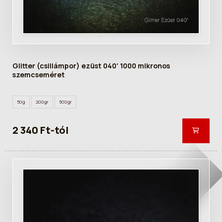
Glitter (csillámpor) ezüst 040' 1000 mikronos
szemcseméret
50g
200gr
500gr
2 340 Ft-tól