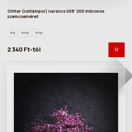
Glitter (csillámpor) narancs 008' 200 mikronos
szemcseméret
50g
200gr
500gr
2 340 Ft-tól