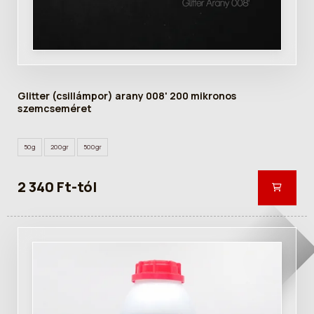
Glitter (csillámpor) arany 008' 200 mikronos
szemcseméret
50g
200gr
500gr
2 340 Ft-tól