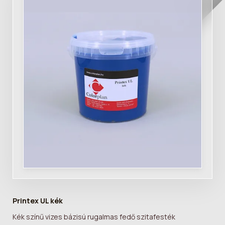
Printex UL kék
Kék színű vizes bázisú rugalmas fedő szitafesték