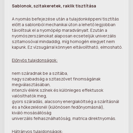
Sablonok, szitakeretek, raklik tisztítása
A nyomás befejezése után a tulajdonképpeni tisztítás
előtt a sablonból mechanikai úton a lehető legjobban
távolítsuk el a nyomópép maradványait. Ezután a
nyomószerszámokat alaposan ecseteljük univerzális
szitamosóval mindaddig, míg homogén elegyet nem
kapunk. Ez vízsugárral könnyen eltávolítható, elmosható.
Előnyös tulajdonságok:
nem száradnak be a szitába,
nagy szabadság a szitaszövet finomságának
megválasztásában,
intenzív élénk színek és különleges effektusok
valósíthatók meg,
gyors száradás, alacsony energiaköltség a szárításnál
és a hőkezelésnél (különösen fedőnyomásnál),
kiváló mosásállóság
univerzális felhasználhatóság, matrica direktnyomás.
Hátrányos tulajdonságok: