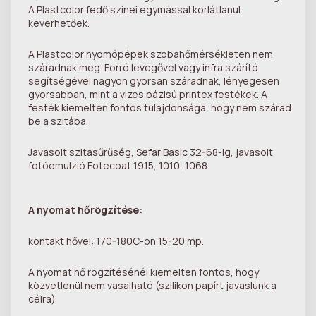
A Plastcolor fedő színei egymással korlátlanul
keverhetőek.
A Plastcolor nyomópépek szobahőmérsékleten nem
száradnak meg. Forró levegővel vagy infra szárító
segítségével nagyon gyorsan száradnak, lényegesen
gyorsabban, mint a vizes bázisú printex festékek. A
festék kiemelten fontos tulajdonsága, hogy nem szárad
be a szitába.
Javasolt szitasűrűség, Sefar Basic 32-68-ig, javasolt
fotóemulzió Fotecoat 1915, 1010, 1068
A nyomat hőrögzítése:
kontakt hővel: 170-180C-on 15-20 mp.
A nyomat hő rögzítésénél kiemelten fontos, hogy
közvetlenül nem vasalható (szilikon papírt javaslunk a
célra)