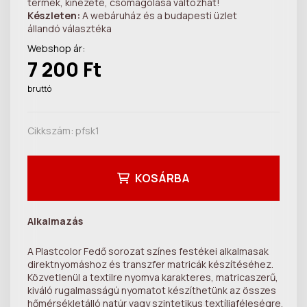
termék, kinézete, csomagolása változhat!
Készleten:
A webáruház és a budapesti üzlet
állandó választéka
Webshop ár:
7 200 Ft
bruttó
Cikkszám:
pfsk1
KOSÁRBA
Alkalmazás
A Plastcolor Fedő sorozat színes festékei alkalmasak
direktnyomáshoz és transzfer matricák készítéséhez.
Közvetlenül a textilre nyomva karakteres, matricaszerű,
kiváló rugalmasságú nyomatot készíthetünk az összes
hőmérsékletálló natúr vagy szintetikus textíliaféleségre.