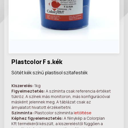
Plastcolor F s.kék
Sötét kék színű plastisol szitafesték
Kiszerelés:
1kg
Figyelmeztetés:
A szíminta csak referencia értéket
tükröz. A színek más monitoron, más konfigurációval
másként jelennek meg. A táblázat csak az
árnyalatot hivatott érzékeltetni.
Szinminta:
Plastcolor színminta
letöltése
Képhez figyelemeztetés:
A fénykép a Colorplan
Kft termékéről készült, a kiszereléstől függően a