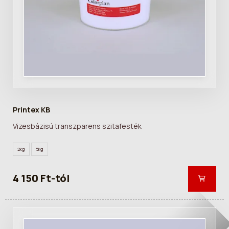
Printex KB
Vizesbázisú transzparens szitafesték
2kg
5kg
4 150 Ft-tól