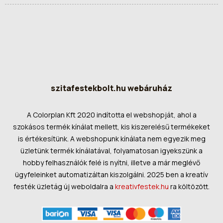
szitafestekbolt.hu webáruház
A Colorplan Kft 2020 indította el webshopját, ahol a
szokásos termék kínálat mellett, kis kiszerelésű termékeket
is értékesítünk. A webshopunk kínálata nem egyezik meg
üzletünk termék kínálatával, folyamatosan igyekszünk a
hobby felhasználók felé is nyítni, illetve a már meglévő
ügyfeleinket automatizáltan kiszolgálni. 2025 ben a kreatív
festék üzletág új weboldalra a
kreativfestek.hu
ra költözött.