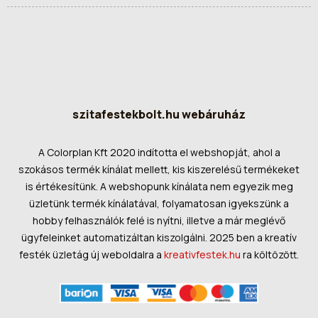
szitafestekbolt.hu webáruház
A Colorplan Kft 2020 indította el webshopját, ahol a
szokásos termék kínálat mellett, kis kiszerelésű termékeket
is értékesítünk. A webshopunk kínálata nem egyezik meg
üzletünk termék kínálatával, folyamatosan igyekszünk a
hobby felhasználók felé is nyítni, illetve a már meglévő
ügyfeleinket automatizáltan kiszolgálni. 2025 ben a kreatív
festék üzletág új weboldalra a
kreativfestek.hu
ra költözött.