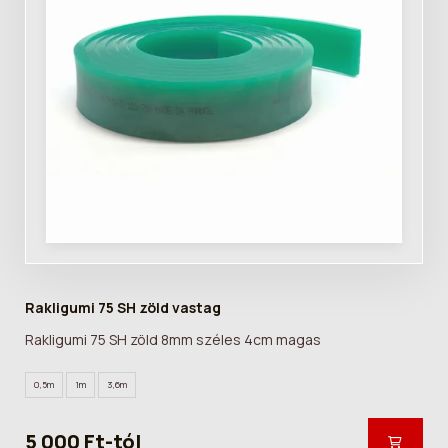
Rakligumi 75 SH zöld vastag
Rakligumi 75 SH zöld 8mm széles 4cm magas
0,5m
1m
3,6m
5 000 Ft-tól