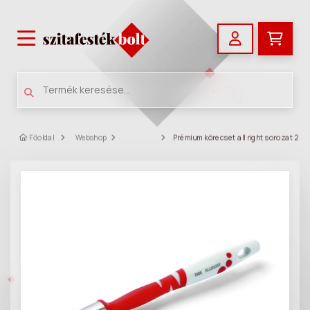
Főoldal
Webshop
Prémium körecset all right sorozat 25m