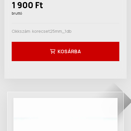
1 900 Ft
bruttó
Cikkszám:
korecset25mm_1db
KOSÁRBA