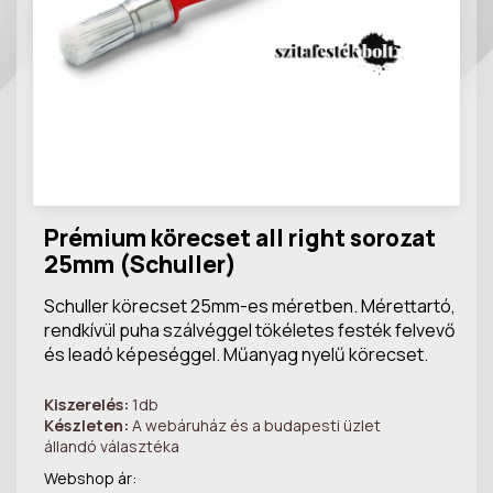
Prémium körecset all right sorozat
25mm (Schuller)
Schuller körecset 25mm-es méretben. Mérettartó,
rendkívül puha szálvéggel tökéletes festék felvevő
és leadó képeséggel. Műanyag nyelű körecset.
Kiszerelés:
1db
Készleten:
A webáruház és a budapesti üzlet
állandó választéka
Webshop ár: