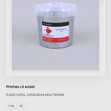
Printex LX ezüst
Ezüst színű, szitázásra kész festék
0,5kg
2kg