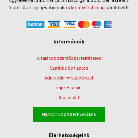
ügyfeleinket automatizáltan kiszolgálni. 2025 ben a kreatív
festék üzletág új weboldalra a
kreativfestek.hu
ra költözött.
Információk
Általános szerződési feltételek
Szállítás és fizetés
Adatvédelmi szabályzat
Impresszum
Kapcsolat
FELIRATKOZÁS HÍRLEVÉLRE
Elérhetőségeink