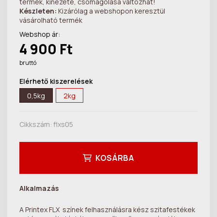
termék, kinézete, csomagolása változhat!
Készleten:
Kizárólag a webshopon keresztül
vásárolható termék
Webshop ár:
4 900 Ft
bruttó
Elérhető kiszerelések
0,5kg
2kg
Cikkszám:
flxs05
KOSÁRBA
Alkalmazás
A Printex FLX színek felhasználásra kész szitafestékek