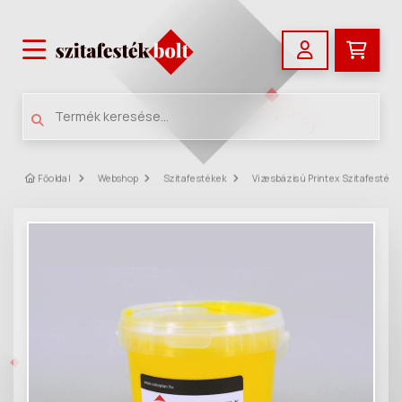
Főoldal
Webshop
Szitafestékek
Vizesbázisú Printex Szitafestéke