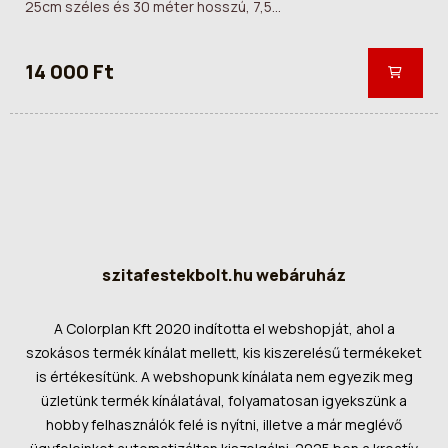
25cm széles és 30 méter hosszú, 7,5...
14 000 Ft
szitafestekbolt.hu webáruház
A Colorplan Kft 2020 indította el webshopját, ahol a
szokásos termék kínálat mellett, kis kiszerelésű termékeket
is értékesítünk. A webshopunk kínálata nem egyezik meg
üzletünk termék kínálatával, folyamatosan igyekszünk a
hobby felhasználók felé is nyítni, illetve a már meglévő