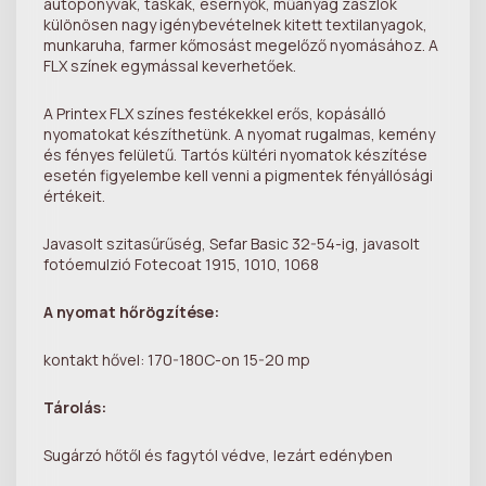
autóponyvák, táskák, esernyők, műanyag zászlók
különösen nagy igénybevételnek kitett textilanyagok,
munkaruha, farmer kőmosást megelőző nyomásához. A
FLX színek egymással keverhetőek.
A Printex FLX színes festékekkel erős, kopásálló
nyomatokat készíthetünk. A nyomat rugalmas, kemény
és fényes felületű. Tartós kültéri nyomatok készítése
esetén figyelembe kell venni a pigmentek fényállósági
értékeit.
Javasolt szitasűrűség, Sefar Basic 32-54-ig, javasolt
fotóemulzió Fotecoat 1915, 1010, 1068
A nyomat hőrögzítése:
kontakt hővel: 170-180C-on 15-20 mp
Tárolás:
Sugárzó hőtől és fagytól védve, lezárt edényben