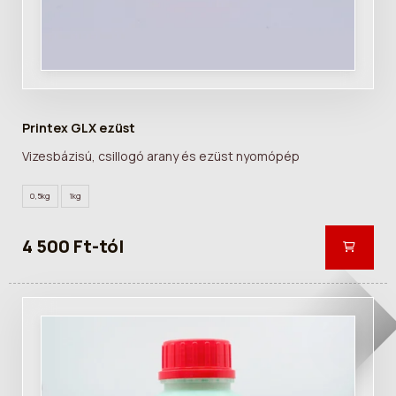
Printex GLX ezüst
Vizesbázisú, csillogó arany és ezüst nyomópép
0,5kg
1kg
4 500 Ft-tól