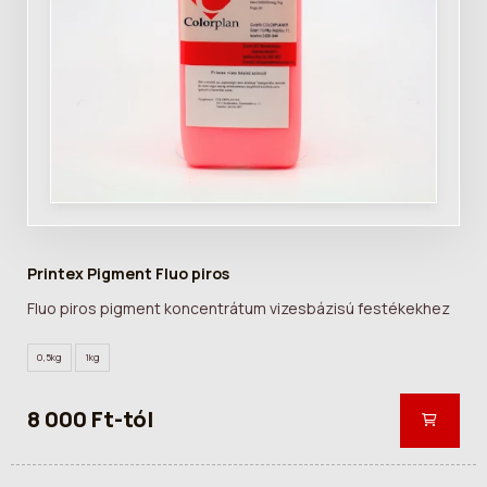
Printex Pigment Fluo piros
Fluo piros pigment koncentrátum vizesbázisú festékekhez
0,5kg
1kg
8 000 Ft-tól