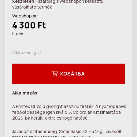
Készleten:
Kizárólag a webshopon keresztül
vásárolható termék
Webshop ár:
4 300 Ft
bruttó
Cikkszám:
glz1
KOSÁRBA
Alkalmazás
A Printex GL zöld gyöngyházszínű festék. A nyomópépek
fedőképessége igen kiváló. A Colorplan Kft kínálatába
2020-ba került, extra csillogó hatású
Javasolt szitasűrűség, Sefar Basic 32 – 54-ig, javasolt