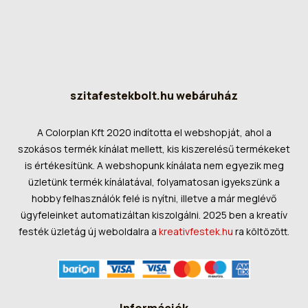
szitafestekbolt.hu webáruház
A Colorplan Kft 2020 indította el webshopját, ahol a
szokásos termék kínálat mellett, kis kiszerelésű termékeket
is értékesítünk. A webshopunk kínálata nem egyezik meg
üzletünk termék kínálatával, folyamatosan igyekszünk a
hobby felhasználók felé is nyítni, illetve a már meglévő
ügyfeleinket automatizáltan kiszolgálni. 2025 ben a kreatív
festék üzletág új weboldalra a
kreativfestek.hu
ra költözött.