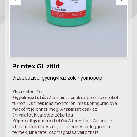
Printex GL zöld
Vizesbázisú, gyöngyház zöld nyomópép
Kiszerelés:
1kg
Figyelmeztetés:
A szíminta csak referencia értéket
tükröz. A színek más monitoron, más konfigurációval
másként jelennek meg. A táblázat csak az
árnyalatot hivatott érzékeltetni.
Képhez figyelemeztetés:
A fénykép a Colorplan
Kft termékéről készült, a kiszereléstől függően a
termék, kinézete, csomagolása változhat!