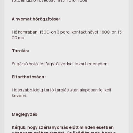
fotóemulzió Fotecoat 1915, 1010, 1068
A nyomat hőrögzítése:
Hő kamrában: 150C-on 3 perc, kontakt hővel: 180C-on 15-
20 mp
Tárolás:
Sugárzó hőtől és fagytól védve, lezárt edényben
Eltarthatósága:
Hosszabb ideig tartó tárolás után alaposan fel kell
keverni.
Megjegyzés
Kérjük, hogy szérianyomás előtt minden esetben
végezzen próbanyomást. Győződjön meg, hogy a