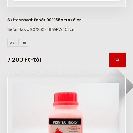
Szitaszövet fehér 90' 158cm széles
Sefar Basic 90/230-48 WPW 158cm
0,5m
1m
7 200 Ft-tól