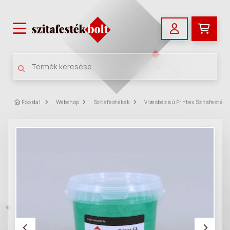
Főoldal
Webshop
Szitafestékek
Vizesbázisú Printex Szitafestéke