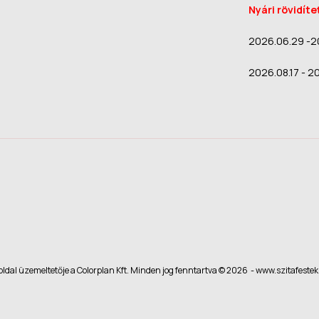
Nyári rövidíte
2026.06.29 -2
2026.08.17 - 2
oldal üzemeltetője a Colorplan Kft. Minden jog fenntartva © 2026 - www.szitafestek