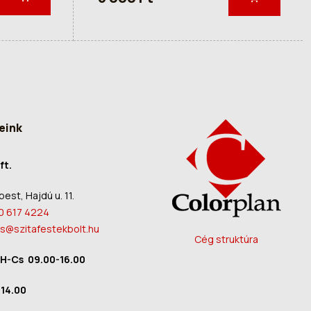
eink
ft.
est, Hajdú u. 11.
0 617 4224
s@szitafestekbolt.hu
Cég struktúra
 H-Cs 09.00-16.00
14.00