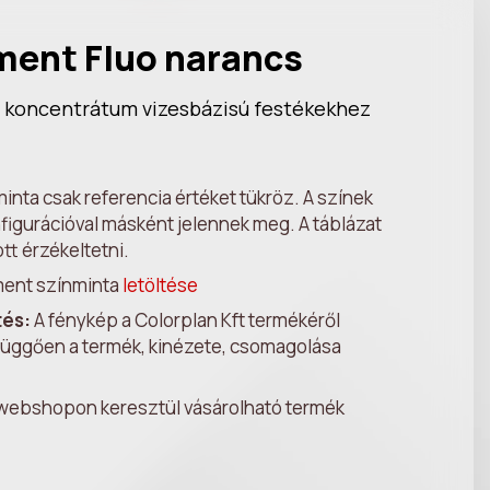
ment Fluo narancs
 koncentrátum vizesbázisú festékekhez
inta csak referencia értéket tükröz. A színek
igurációval másként jelennek meg. A táblázat
ott érzékeltetni.
ment színminta
letöltése
tés:
A fénykép a Colorplan Kft termékéről
l függően a termék, kinézete, csomagolása
 webshopon keresztül vásárolható termék