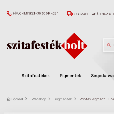
HÍVJON MINKET
+36 30 617 4224
CSOMAGFELADÁSI NAPOK: H
Szitafestékek
Pigmentek
Segédanya
Főoldal
Webshop
Pigmentek
Printex Pigment Fluo