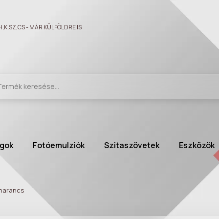
,K,SZ,CS - MÁR KÜLFÖLDRE IS
gok
Fotóemulziók
Szitaszövetek
Eszközök
 narancs