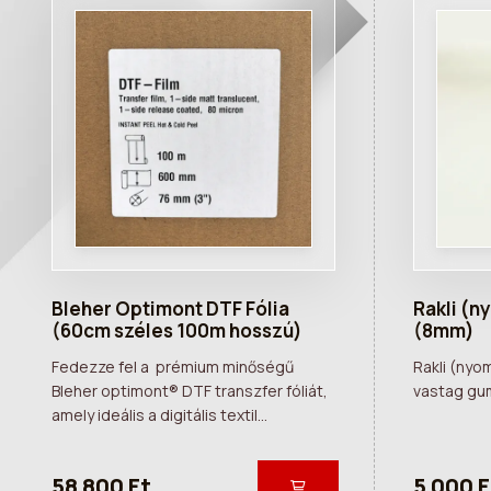
Bleher Optimont DTF Fólia
Rakli (n
(60cm széles 100m hosszú)
(8mm)
Fedezze fel a prémium minőségű
Rakli (nyo
Bleher optimont® DTF transzfer fóliát,
vastag gu
amely ideális a digitális textil...
58 800 Ft
5 000 F