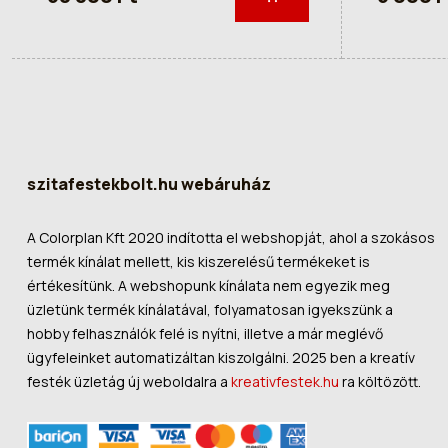
szitafestekbolt.hu webáruház
A Colorplan Kft 2020 indította el webshopját, ahol a szokásos
termék kínálat mellett, kis kiszerelésű termékeket is
értékesítünk. A webshopunk kínálata nem egyezik meg
üzletünk termék kínálatával, folyamatosan igyekszünk a
hobby felhasználók felé is nyítni, illetve a már meglévő
ügyfeleinket automatizáltan kiszolgálni. 2025 ben a kreatív
festék üzletág új weboldalra a
kreativfestek.hu
ra költözött.