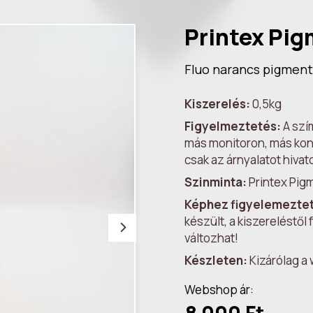
Printex Pig
Fluo narancs pigment
Kiszerelés:
0,5kg
Figyelmeztetés:
A szím
más monitoron, más konf
csak az árnyalatot hivat
Szinminta:
Printex Pig
Képhez figyelemezte
készült, a kiszereléstő
változhat!
Készleten:
Kizárólag a
Webshop ár: