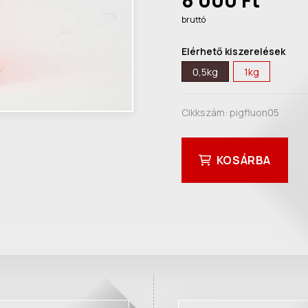
8 000 Ft
bruttó
Elérhető kiszerelések
0,5kg
1kg
Cikkszám:
pigfluon05
KOSÁRBA