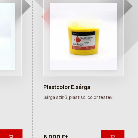
G
Plastcolor E.sárga
Sárga színű, plastisol color festék
6 000 Ft