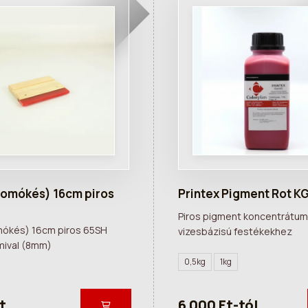
yomókés) 16cm piros
Printex Pigment Rot K
Piros pigment koncentrátum
mókés) 16cm piros 65SH
vizesbázisú festékekhez
mival (8mm)
0,5kg
1kg
t
6 000 Ft-tól