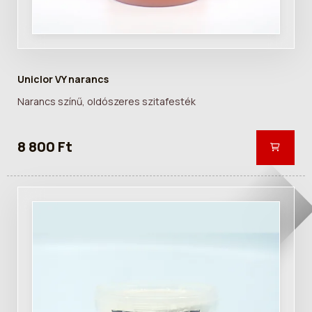
Uniclor VY narancs
Narancs színű, oldószeres szitafesték
8 800 Ft