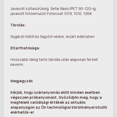
Javasolt szitasűrűség, Sefar Basic/PET 90-120-ig,
javasolt fotóemulzió Fotecoat 1019, 1010, 1068
Tárolás:
Sugárzó hőtől és fagytól védve, lezárt edényben
Eltarthatósága:
Hosszabb ideig tartó tárolás után alaposan fel kell
keverni.
Megjegyzés
Kérjük, hogy szérianyomás előtt minden esetben
végezzen próbanyomást. Győződjön meg, hogy a
megfelelő valódisági értékek az aktuális
alapanyagon az Ön technológiai körülményei között
elérhetők-e!