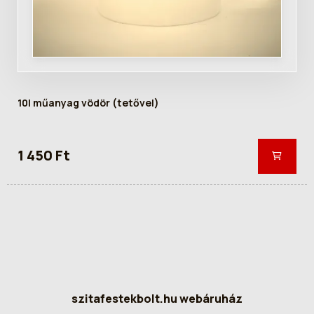
10l műanyag vödör (tetővel)
1 450 Ft
szitafestekbolt.hu webáruház