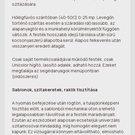
szitázására.
Hőlégfúvós szárítóban (40-50C) 0-25 mp. Levegőn
történő szárítás esetén a száradási idő lassúbb, az
alapanyagtól és a munkahelyi körülményektől függően
változik. A festék hosszabb idejű tárolása után sűrű
kocsonyaszerű állapotba kerül. Alapos felkeverés után
visszanyeri eredeti állagát.
Csak saját termékcsaládjával működő festék, csak
Unicolor hígító, lassító adalék, adható hozzá. Ezeket
megtalálja az segédanyagok menüpontban
(oldószeres)
Sablonok, szitakeretek, raklik tisztítása
A nyomás befejezése után rögtön, a tulajdonképpeni
tisztítás előtt, a sablonból mechanikai úton a lehető
legalaposabban távolítsuk el a festék maradványait.
Ezután az eszközöket alaposan ecseteljük univerzális
szitamosóval mindaddig, míg homogén elegyet nem
kapunk. Ez vízsugárral könnyen eltávolítható, elmosható.