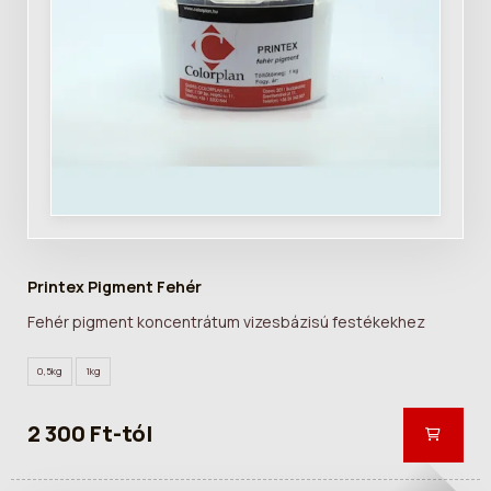
Printex Pigment Fehér
Fehér pigment koncentrátum vizesbázisú festékekhez
0,5kg
1kg
2 300 Ft-tól