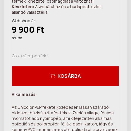
termék, kinézete, csomagolása változhat!
Készleten:
A webáruház és a budapesti üzlet
állandó választéka
Webshop ár:
9 900 Ft
bruttó
Cikkszám:
pepfek1
KOSÁRBA
Alkalmazás
Az Unicolor PEP fekete közepesen lassan száradó
oldószer bázisú szitafestékek. Zselés állagú, fényes
nyomatot adó nyomópép, ami kifejezetten alkalmas
polietilén és polipropilén fóliák, papír, karton, lágy és
kemény PVC, természetes bőr, polisztirol, acryl üvegek