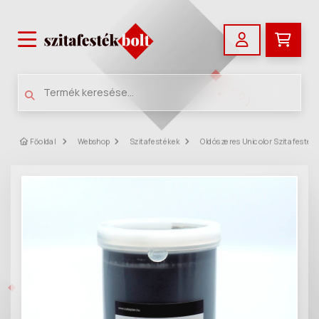
Főoldal
Webshop
Szitafestékek
Oldószeres Unicolor Szitafesték