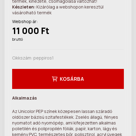
termék, kinézete, csomagolása változhat!
Készleten:
Kizárólag a webshopon keresztül
vásárolható termék
Webshop ár:
11 000 Ft
bruttó
Cikkszám:
peppiros1
KOSÁRBA
Alkalmazás
Az Unicolor PEP színek közepesen lassan száradó
oldószer bázisú szitafestékek. Zselés állagú, fényes
nyomatot adó nyomópép, ami kifejezetten alkalmas
polietilén és polipropilén fóliák, papír, karton, lágy és
kemény PVC, természetes bőr, polisztirol, acryl üvegek