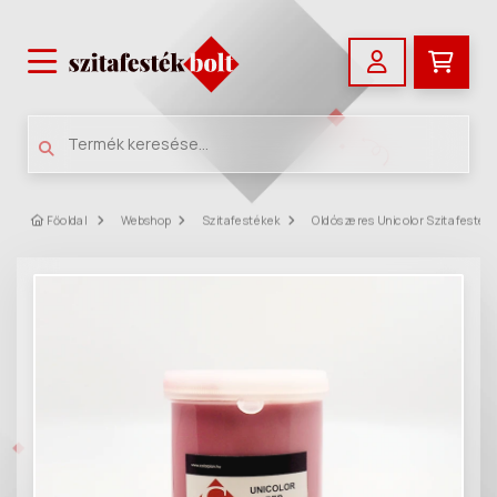
Főoldal
Webshop
Szitafestékek
Oldószeres Unicolor Szitafesték