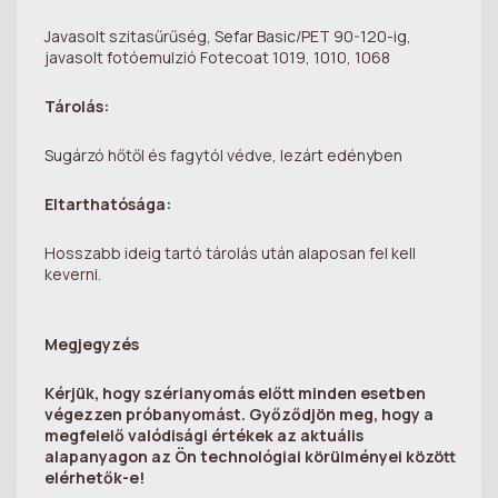
Javasolt szitasűrűség, Sefar Basic/PET 90-120-ig,
javasolt fotóemulzió Fotecoat 1019, 1010, 1068
Tárolás:
Sugárzó hőtől és fagytól védve, lezárt edényben
Eltarthatósága:
Hosszabb ideig tartó tárolás után alaposan fel kell
keverni.
Megjegyzés
Kérjük, hogy szérianyomás előtt minden esetben
végezzen próbanyomást. Győződjön meg, hogy a
megfelelő valódisági értékek az aktuális
alapanyagon az Ön technológiai körülményei között
elérhetők-e!