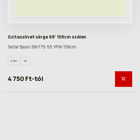
Szitaszövet sárga 68' 158cm széles
Sefar Basic 68/175-55 YPW 158cm
0,5m
1m
4 750 Ft-tól