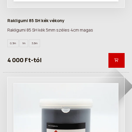
Rakligumi 85 SH kék vékony
Rakligumi 85 SH kék 5mm széles 4cm magas
0,5m
1m
3,6m
4 000 Ft-tól