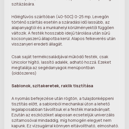
szitázására.
Hőlégfúvós szárítóban (40-50C) 0-25 mp. Levegőn
történő szárítás esetén a száradási idő lassúbb, az
alapanyagtól és a munkahelyi körülményektől függően
változik. A festék hosszabb idejű tárolása után sűrű
kocsonyaszerű állapotba kerül. Alapos felkeverés után
visszanyeri eredeti állagát.
Csak saját termékcsaládjával működő festék, csak
Unicolor hígító, lassító adalék, adható hozzá. Ezeket
megtalálja az segédanyagok menüpontban
(oldószeres)
Sablonok, szitakeretek, raklik tisztítása
A nyomás befejezése után rögtön, a tulajdonképpeni
tisztítás előtt, a sablonból mechanikai úton a lehető
legalaposabban távolítsuk el a festék maradványait.
Ezután az eszközöket alaposan ecseteljük univerzális
szitamosóval mindaddig, míg homogén elegyet nem
kapunk. Ez vízsugárral könnyen eltávolítható, elmosható.