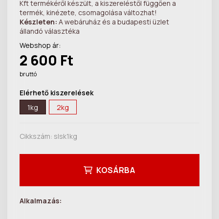
Kft termékéről készült, a kiszereléstől függően a
termék, kinézete, csomagolása változhat!
Készleten:
A webáruház és a budapesti üzlet
állandó választéka
Webshop ár:
2 600 Ft
bruttó
Elérhető kiszerelések
1kg
2kg
Cikkszám:
slsk1kg
KOSÁRBA
Alkalmazás: