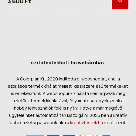
3 600 Ft
szitafestekbolt.hu webáruház
A Colorplan Kft 2020 indította el webshopját, ahol a
szokásos termék kínálat mellett, kis kiszerelésű termékeket
is értékesítünk. A webshopunk kínálata nem egyezik meg
üzletünk termék kínálatával, folyamatosan igyekszünk a
hobby felhasználók felé is nyítni, illetve a már meglévő
ügyfeleinket automatizáltan kiszolgálni. 2025 ben a kreatív
festék üzletág új weboldalra a
kreativfestek.hu
ra költözött.