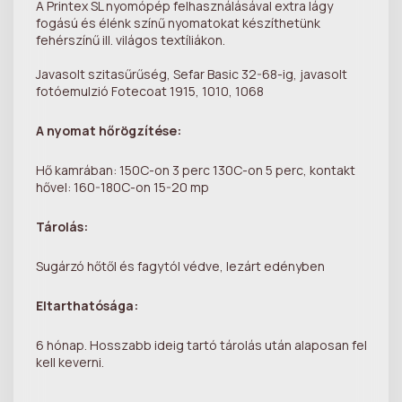
A Printex SL nyomópép felhasználásával extra lágy
fogású és élénk színű nyomatokat készíthetünk
fehérszínű ill. világos textíliákon.
Javasolt szitasűrűség, Sefar Basic 32-68-ig, javasolt
fotóemulzió Fotecoat 1915, 1010, 1068
A nyomat hőrögzítése:
Hő kamrában: 150C-on 3 perc 130C-on 5 perc, kontakt
hővel: 160-180C-on 15-20 mp
Tárolás:
Sugárzó hőtől és fagytól védve, lezárt edényben
Eltarthatósága:
6 hónap. Hosszabb ideig tartó tárolás után alaposan fel
kell keverni.