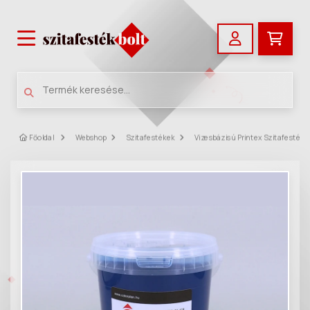
Főoldal
Webshop
Szitafestékek
Vizesbázisú Printex Szitafestéke