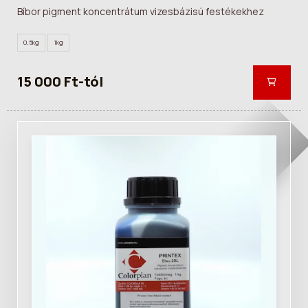
Bíbor pigment koncentrátum vizesbázisú festékekhez
0,5kg
1kg
15 000 Ft-tól