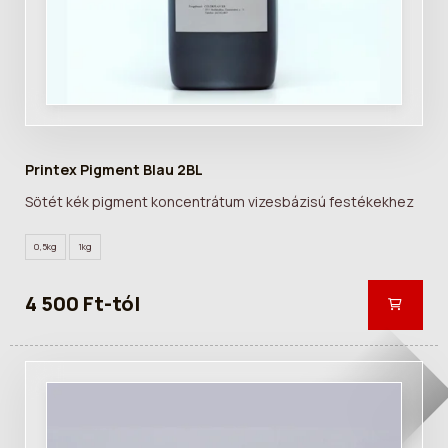
Printex Pigment Blau 2BL
Sötét kék pigment koncentrátum vizesbázisú festékekhez
0,5kg
1kg
4 500 Ft-tól