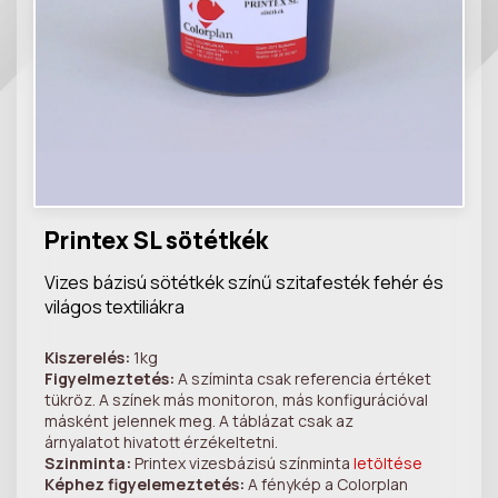
Printex SL sötétkék
Vizes bázisú sötétkék színű szitafesték fehér és
világos textiliákra
Kiszerelés:
1kg
Figyelmeztetés:
A szíminta csak referencia értéket
tükröz. A színek más monitoron, más konfigurációval
másként jelennek meg. A táblázat csak az
árnyalatot hivatott érzékeltetni.
Szinminta:
Printex vizesbázisú színminta
letöltése
Képhez figyelemeztetés:
A fénykép a Colorplan