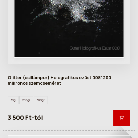
Glitter (csillámpor) Holografikus ezüst 008' 200
mikronos szemcseméret
50g
200gr
500gr
3 500 Ft-tól