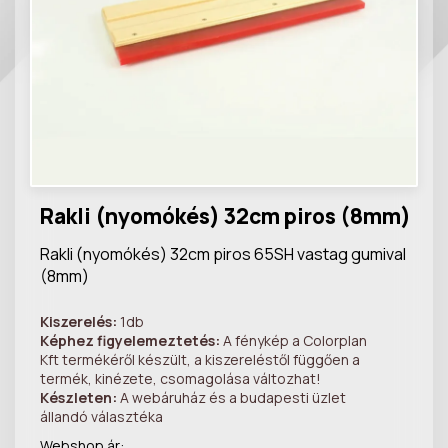
Rakli (nyomókés) 32cm piros (8mm)
Rakli (nyomókés) 32cm piros 65SH vastag gumival
(8mm)
Kiszerelés:
1db
Képhez figyelemeztetés:
A fénykép a Colorplan
Kft termékéről készült, a kiszereléstől függően a
termék, kinézete, csomagolása változhat!
Készleten:
A webáruház és a budapesti üzlet
állandó választéka
Webshop ár: