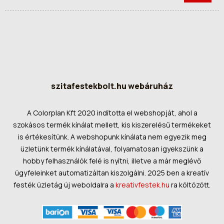
szitafestekbolt.hu webáruház
A Colorplan Kft 2020 indította el webshopját, ahol a
szokásos termék kínálat mellett, kis kiszerelésű termékeket
is értékesítünk. A webshopunk kínálata nem egyezik meg
üzletünk termék kínálatával, folyamatosan igyekszünk a
hobby felhasználók felé is nyítni, illetve a már meglévő
ügyfeleinket automatizáltan kiszolgálni. 2025 ben a kreatív
festék üzletág új weboldalra a
kreativfestek.hu
ra költözött.