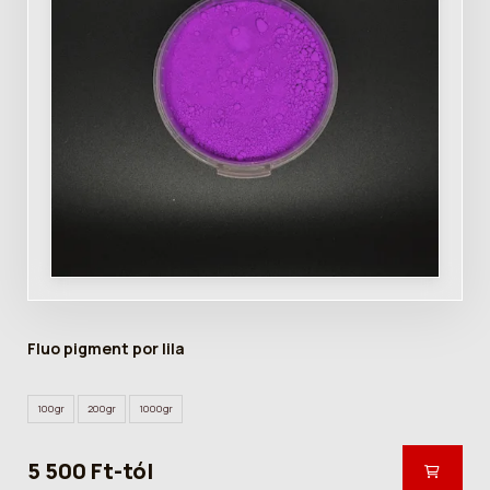
Fluo pigment por lila
100gr
200gr
1000gr
5 500 Ft-tól