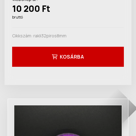
10 200 Ft
bruttó
Cikkszám:
rakli32piros8mm
KOSÁRBA